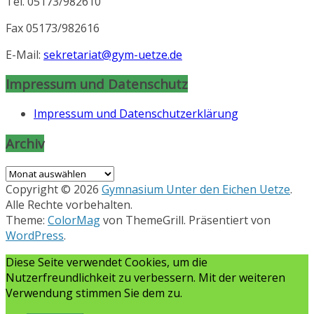
Tel. 05173/982610
Fax 05173/982616
E-Mail:
sekretariat@gym-uetze.de
Impressum und Datenschutz
Impressum und Datenschutzerklärung
Archiv
Archiv
Copyright © 2026
Gymnasium Unter den Eichen Uetze
.
Alle Rechte vorbehalten.
Theme:
ColorMag
von ThemeGrill. Präsentiert von
WordPress
.
Diese Seite verwendet Cookies, um die
Nutzerfreundlichkeit zu verbessern. Mit der weiteren
Verwendung stimmen Sie dem zu.