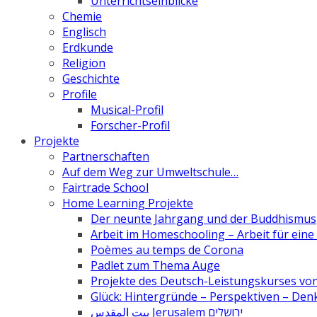
Unterrichtseinblicke
Chemie
Englisch
Erdkunde
Religion
Geschichte
Profile
Musical-Profil
Forscher-Profil
Projekte
Partnerschaften
Auf dem Weg zur Umweltschule…
Fairtrade School
Home Learning Projekte
Der neunte Jahrgang und der Buddhismus
Arbeit im Homeschooling – Arbeit für ein
Poèmes au temps de Corona
Padlet zum Thema Auge
Projekte des Deutsch-Leistungskurses von 
Glück: Hintergründe – Perspektiven – De
بيت المقدس Jerusalem ירושלים