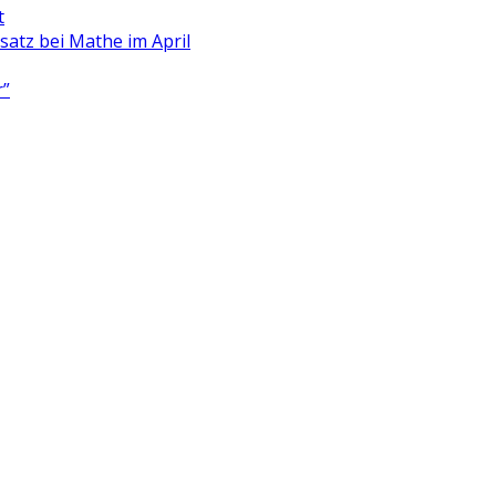
t
satz bei Mathe im April
r”