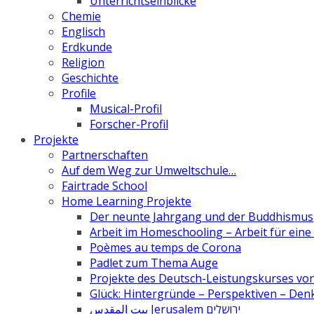
Unterrichtseinblicke
Chemie
Englisch
Erdkunde
Religion
Geschichte
Profile
Musical-Profil
Forscher-Profil
Projekte
Partnerschaften
Auf dem Weg zur Umweltschule…
Fairtrade School
Home Learning Projekte
Der neunte Jahrgang und der Buddhismus
Arbeit im Homeschooling – Arbeit für ein
Poèmes au temps de Corona
Padlet zum Thema Auge
Projekte des Deutsch-Leistungskurses von 
Glück: Hintergründe – Perspektiven – De
بيت المقدس Jerusalem ירושלים