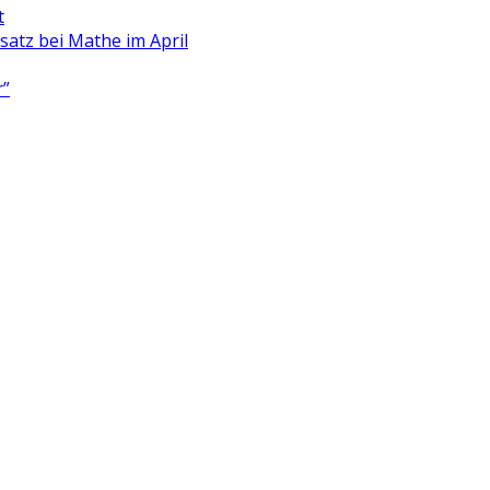
t
satz bei Mathe im April
r”