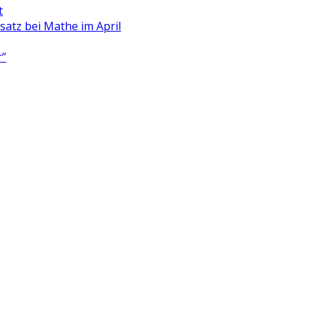
t
satz bei Mathe im April
r”