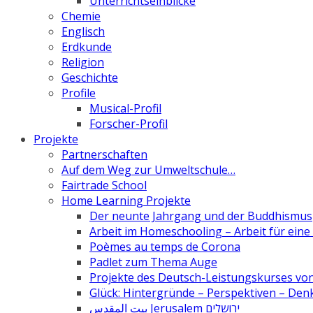
Unterrichtseinblicke
Chemie
Englisch
Erdkunde
Religion
Geschichte
Profile
Musical-Profil
Forscher-Profil
Projekte
Partnerschaften
Auf dem Weg zur Umweltschule…
Fairtrade School
Home Learning Projekte
Der neunte Jahrgang und der Buddhismus
Arbeit im Homeschooling – Arbeit für ein
Poèmes au temps de Corona
Padlet zum Thema Auge
Projekte des Deutsch-Leistungskurses von 
Glück: Hintergründe – Perspektiven – De
بيت المقدس Jerusalem ירושלים