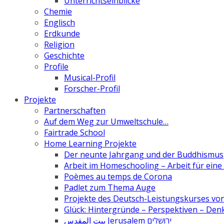
Unterrichtseinblicke
Chemie
Englisch
Erdkunde
Religion
Geschichte
Profile
Musical-Profil
Forscher-Profil
Projekte
Partnerschaften
Auf dem Weg zur Umweltschule…
Fairtrade School
Home Learning Projekte
Der neunte Jahrgang und der Buddhismus
Arbeit im Homeschooling – Arbeit für ein
Poèmes au temps de Corona
Padlet zum Thema Auge
Projekte des Deutsch-Leistungskurses von 
Glück: Hintergründe – Perspektiven – De
بيت المقدس Jerusalem ירושלים