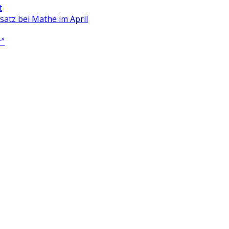
t
satz bei Mathe im April
r”