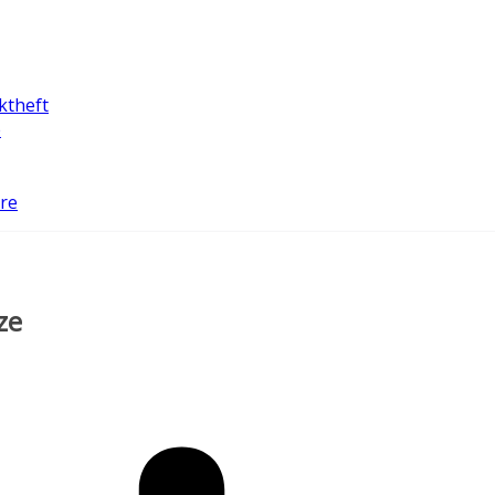
ktheft
e
ure
ze