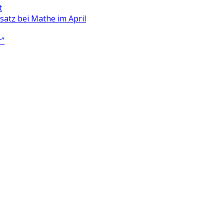
t
satz bei Mathe im April
r”