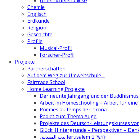
Unterrichtseinblicke
Chemie
Englisch
Erdkunde
Religion
Geschichte
Profile
Musical-Profil
Forscher-Profil
Projekte
Partnerschaften
Auf dem Weg zur Umweltschule…
Fairtrade School
Home Learning Projekte
Der neunte Jahrgang und der Buddhismus
Arbeit im Homeschooling – Arbeit für ein
Poèmes au temps de Corona
Padlet zum Thema Auge
Projekte des Deutsch-Leistungskurses von 
Glück: Hintergründe – Perspektiven – De
بيت المقدس Jerusalem ירושלים