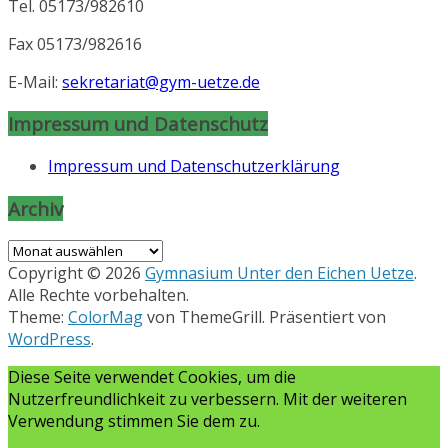
Tel. 05173/982610
Fax 05173/982616
E-Mail:
sekretariat@gym-uetze.de
Impressum und Datenschutz
Impressum und Datenschutzerklärung
Archiv
Archiv
Copyright © 2026
Gymnasium Unter den Eichen Uetze
.
Alle Rechte vorbehalten.
Theme:
ColorMag
von ThemeGrill. Präsentiert von
WordPress
.
Diese Seite verwendet Cookies, um die
Nutzerfreundlichkeit zu verbessern. Mit der weiteren
Verwendung stimmen Sie dem zu.