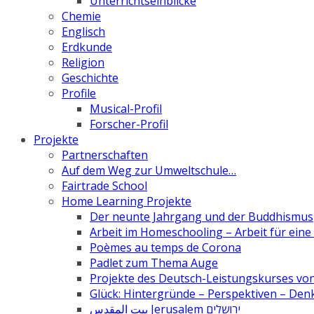
Unterrichtseinblicke
Chemie
Englisch
Erdkunde
Religion
Geschichte
Profile
Musical-Profil
Forscher-Profil
Projekte
Partnerschaften
Auf dem Weg zur Umweltschule…
Fairtrade School
Home Learning Projekte
Der neunte Jahrgang und der Buddhismus
Arbeit im Homeschooling – Arbeit für ein
Poèmes au temps de Corona
Padlet zum Thema Auge
Projekte des Deutsch-Leistungskurses von 
Glück: Hintergründe – Perspektiven – De
بيت المقدس Jerusalem ירושלים