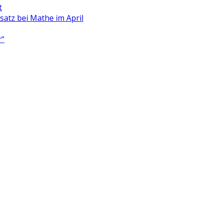
t
satz bei Mathe im April
r”