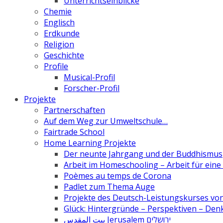
Unterrichtseinblicke
Chemie
Englisch
Erdkunde
Religion
Geschichte
Profile
Musical-Profil
Forscher-Profil
Projekte
Partnerschaften
Auf dem Weg zur Umweltschule…
Fairtrade School
Home Learning Projekte
Der neunte Jahrgang und der Buddhismus
Arbeit im Homeschooling – Arbeit für ein
Poèmes au temps de Corona
Padlet zum Thema Auge
Projekte des Deutsch-Leistungskurses von 
Glück: Hintergründe – Perspektiven – De
بيت المقدس Jerusalem ירושלים