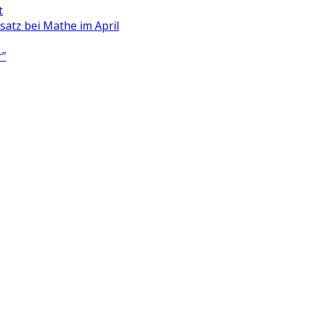
t
satz bei Mathe im April
r”