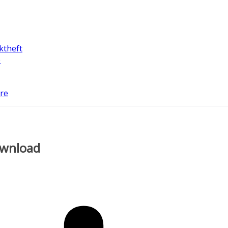
ktheft
e
ure
ownload